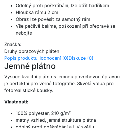
Odolný proti poškrábání, lze otřít hadříkem
Hloubka rámu 2 cm
Obraz lze pověsit za samotný rám
Vše pečlivě balíme, poškození při přepravě se
nebojte
Značka:
Druhy obrazových pláten
Popis produktu
Hodnocení (0)
Diskuze (0)
Jemné plátno
Vysoce kvalitní plátno s jemnou povrchovou úpravou
je perfektní pro věrné fotografie. Skvělá volba pro
fotorealistické kousky.
Vlastnosti:
100% polyester, 210 g/m²
matný vzhled, jemná struktura plátna
odolný proti poškrábání a UV světlu