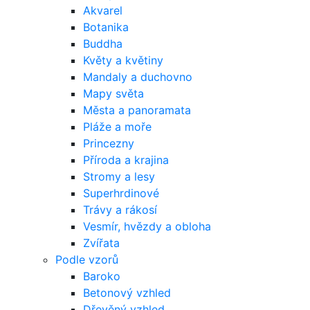
Akvarel
Botanika
Buddha
Květy a květiny
Mandaly a duchovno
Mapy světa
Města a panoramata
Pláže a moře
Princezny
Příroda a krajina
Stromy a lesy
Superhrdinové
Trávy a rákosí
Vesmír, hvězdy a obloha
Zvířata
Podle vzorů
Baroko
Betonový vzhled
Dřevěný vzhled