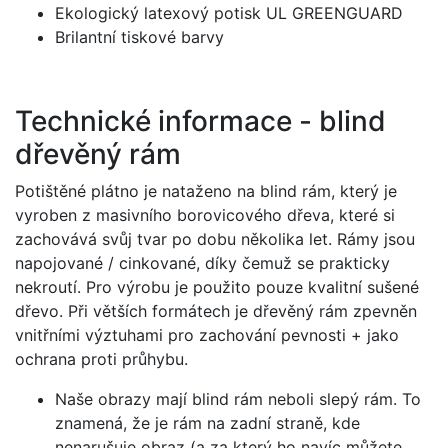
Ekologický latexový potisk UL GREENGUARD
Brilantní tiskové barvy
Technické informace - blind
dřevěný rám
Potištěné plátno je nataženo na blind rám, který je
vyroben z masivního borovicového dřeva, které si
zachovává svůj tvar po dobu několika let. Rámy jsou
napojované / cinkované, díky čemuž se prakticky
nekroutí. Pro výrobu je použito pouze kvalitní sušené
dřevo. Při větších formátech je dřevěný rám zpevněn
vnitřními výztuhami pro zachování pevnosti + jako
ochrana proti průhybu.
Naše obrazy mají blind rám neboli slepý rám. To
znamená, že je rám na zadní straně, kde
nenarušuje obraz (a za který ho navíc můžete