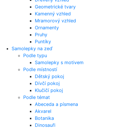
Geometrické tvary
Kamenný vzhled
Mramorový vzhled
Ornamenty
Pruhy
Puntíky
Samolepky na zeď
Podle typu
Samolepky s motivem
Podle místností
Dětský pokoj
Dívčí pokoj
Klučičí pokoj
Podle témat
Abeceda a písmena
Akvarel
Botanika
Dinosauři