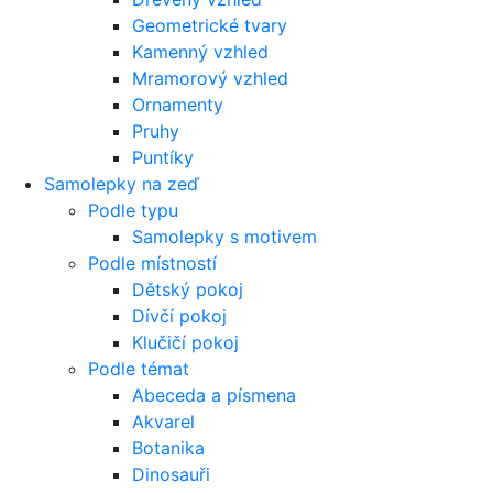
Geometrické tvary
Kamenný vzhled
Mramorový vzhled
Ornamenty
Pruhy
Puntíky
Samolepky na zeď
Podle typu
Samolepky s motivem
Podle místností
Dětský pokoj
Dívčí pokoj
Klučičí pokoj
Podle témat
Abeceda a písmena
Akvarel
Botanika
Dinosauři