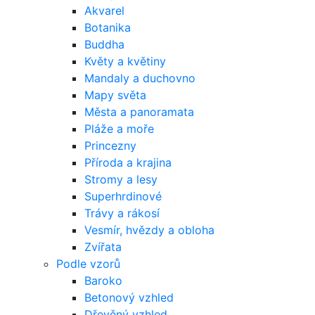
Akvarel
Botanika
Buddha
Květy a květiny
Mandaly a duchovno
Mapy světa
Města a panoramata
Pláže a moře
Princezny
Příroda a krajina
Stromy a lesy
Superhrdinové
Trávy a rákosí
Vesmír, hvězdy a obloha
Zvířata
Podle vzorů
Baroko
Betonový vzhled
Dřevěný vzhled