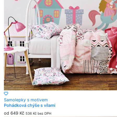
Samolepky s motivem
Pohádková chýše s vílami
od 649 Kč
536 Kč bez DPH