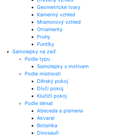
Geometrické tvary
Kamenný vzhled
Mramorový vzhled
Ornamenty
Pruhy
Puntíky
Samolepky na zeď
Podle typu
Samolepky s motivem
Podle místností
Dětský pokoj
Dívčí pokoj
Klučičí pokoj
Podle témat
Abeceda a písmena
Akvarel
Botanika
Dinosauři