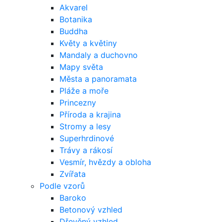
Akvarel
Botanika
Buddha
Květy a květiny
Mandaly a duchovno
Mapy světa
Města a panoramata
Pláže a moře
Princezny
Příroda a krajina
Stromy a lesy
Superhrdinové
Trávy a rákosí
Vesmír, hvězdy a obloha
Zvířata
Podle vzorů
Baroko
Betonový vzhled
Dřevěný vzhled