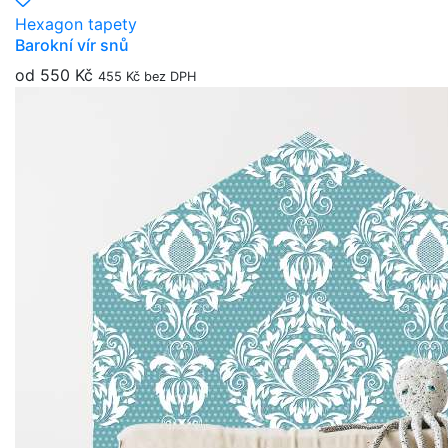
Hexagon tapety
Barokní vír snů
od 550 Kč
455 Kč bez DPH