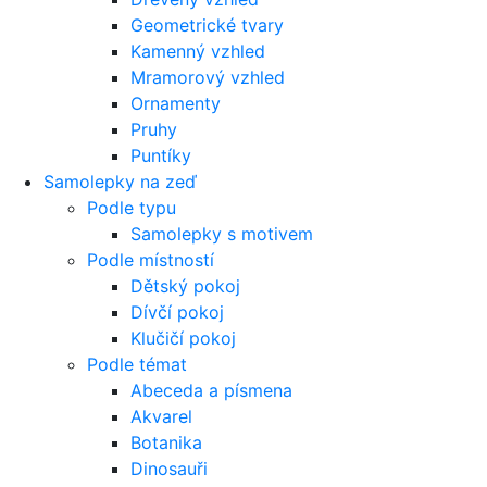
Geometrické tvary
Kamenný vzhled
Mramorový vzhled
Ornamenty
Pruhy
Puntíky
Samolepky na zeď
Podle typu
Samolepky s motivem
Podle místností
Dětský pokoj
Dívčí pokoj
Klučičí pokoj
Podle témat
Abeceda a písmena
Akvarel
Botanika
Dinosauři