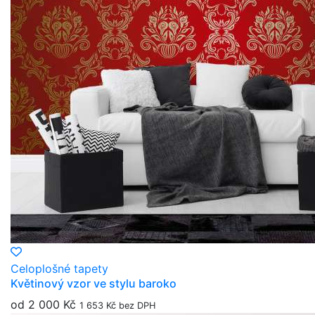
Celoplošné tapety
Květinový vzor ve stylu baroko
od 2 000 Kč
1 653 Kč bez DPH