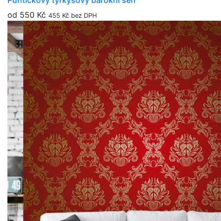
Puntíčkový tyrkysový barokní sen
od 550 Kč
455 Kč bez DPH