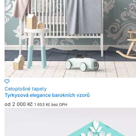
Celoplošné tapety
Tyrkysová elegance barokních vzorů
od 2 000 Kč
1 653 Kč bez DPH