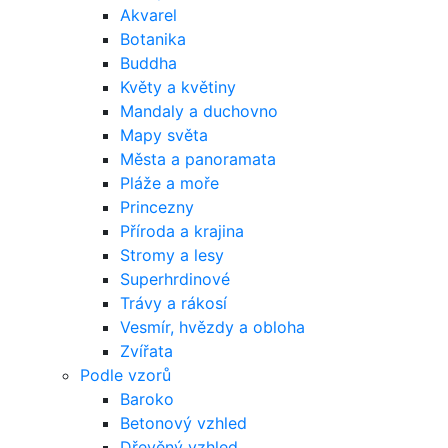
Akvarel
Botanika
Buddha
Květy a květiny
Mandaly a duchovno
Mapy světa
Města a panoramata
Pláže a moře
Princezny
Příroda a krajina
Stromy a lesy
Superhrdinové
Trávy a rákosí
Vesmír, hvězdy a obloha
Zvířata
Podle vzorů
Baroko
Betonový vzhled
Dřevěný vzhled