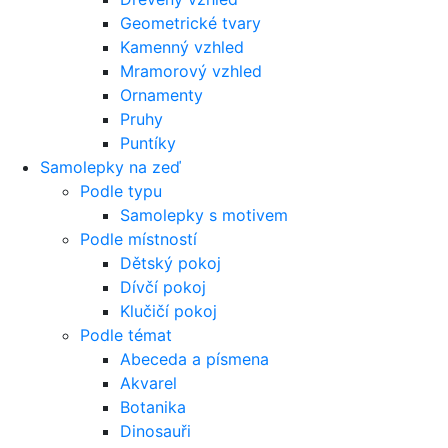
Geometrické tvary
Kamenný vzhled
Mramorový vzhled
Ornamenty
Pruhy
Puntíky
Samolepky na zeď
Podle typu
Samolepky s motivem
Podle místností
Dětský pokoj
Dívčí pokoj
Klučičí pokoj
Podle témat
Abeceda a písmena
Akvarel
Botanika
Dinosauři