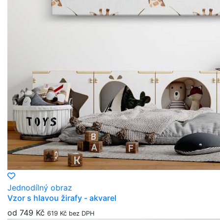
Jednodílný obraz
Vzor s hlavou žirafy - akvarel
od 749 Kč
619 Kč bez DPH