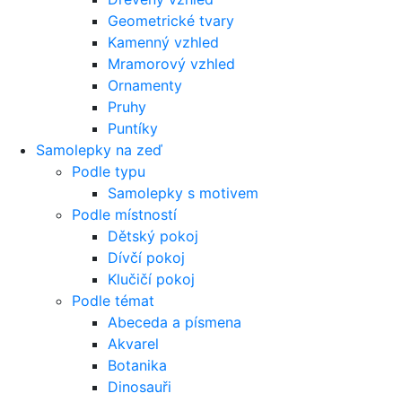
Geometrické tvary
Kamenný vzhled
Mramorový vzhled
Ornamenty
Pruhy
Puntíky
Samolepky na zeď
Podle typu
Samolepky s motivem
Podle místností
Dětský pokoj
Dívčí pokoj
Klučičí pokoj
Podle témat
Abeceda a písmena
Akvarel
Botanika
Dinosauři