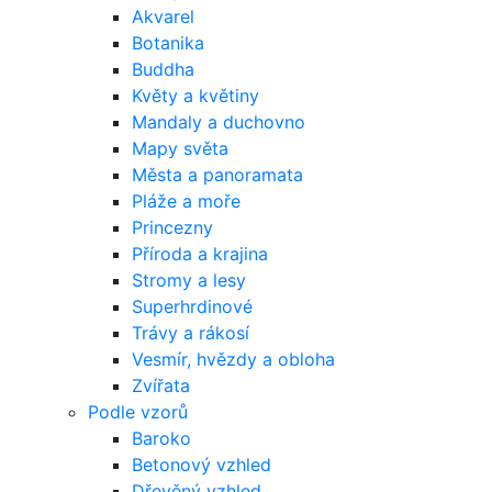
Akvarel
Botanika
Buddha
Květy a květiny
Mandaly a duchovno
Mapy světa
Města a panoramata
Pláže a moře
Princezny
Příroda a krajina
Stromy a lesy
Superhrdinové
Trávy a rákosí
Vesmír, hvězdy a obloha
Zvířata
Podle vzorů
Baroko
Betonový vzhled
Dřevěný vzhled