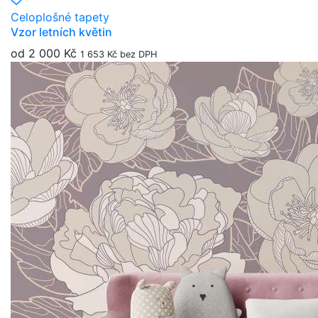
Celoplošné tapety
Vzor letních květin
od 2 000 Kč
1 653 Kč bez DPH