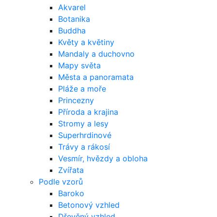
Akvarel
Botanika
Buddha
Květy a květiny
Mandaly a duchovno
Mapy světa
Města a panoramata
Pláže a moře
Princezny
Příroda a krajina
Stromy a lesy
Superhrdinové
Trávy a rákosí
Vesmír, hvězdy a obloha
Zvířata
Podle vzorů
Baroko
Betonový vzhled
Dřevěný vzhled