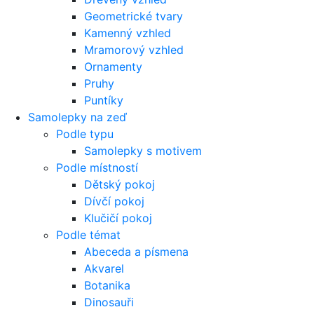
Geometrické tvary
Kamenný vzhled
Mramorový vzhled
Ornamenty
Pruhy
Puntíky
Samolepky na zeď
Podle typu
Samolepky s motivem
Podle místností
Dětský pokoj
Dívčí pokoj
Klučičí pokoj
Podle témat
Abeceda a písmena
Akvarel
Botanika
Dinosauři