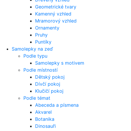
Geometrické tvary
Kamenný vzhled
Mramorový vzhled
Ornamenty
Pruhy
Puntíky
Samolepky na zeď
Podle typu
Samolepky s motivem
Podle místností
Dětský pokoj
Dívčí pokoj
Klučičí pokoj
Podle témat
Abeceda a písmena
Akvarel
Botanika
Dinosauři