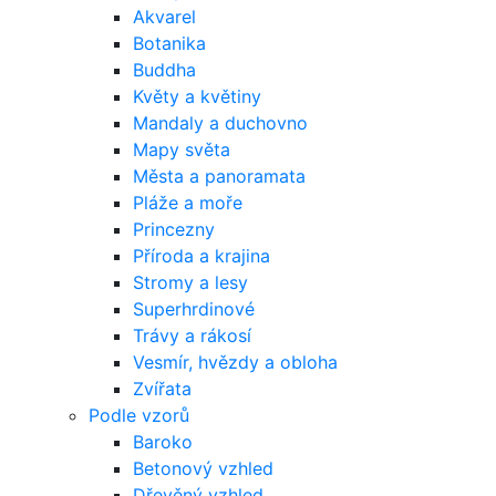
Akvarel
Botanika
Buddha
Květy a květiny
Mandaly a duchovno
Mapy světa
Města a panoramata
Pláže a moře
Princezny
Příroda a krajina
Stromy a lesy
Superhrdinové
Trávy a rákosí
Vesmír, hvězdy a obloha
Zvířata
Podle vzorů
Baroko
Betonový vzhled
Dřevěný vzhled