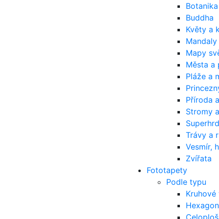
Botanika
Buddha
Květy a 
Mandaly
Mapy sv
Města a
Pláže a 
Princezn
Příroda a
Stromy a
Superhrd
Trávy a 
Vesmír, 
Zvířata
Fototapety
Podle typu
Kruhové 
Hexagon
Celoploš