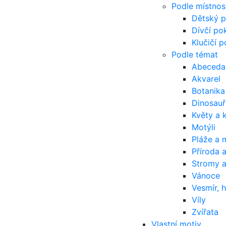
Podle místnos
Dětský p
Dívčí po
Klučičí p
Podle témat
Abeceda
Akvarel
Botanika
Dinosauř
Květy a 
Motýli
Pláže a 
Příroda a
Stromy a
Vánoce
Vesmír, 
Víly
Zvířata
Vlastní motiv