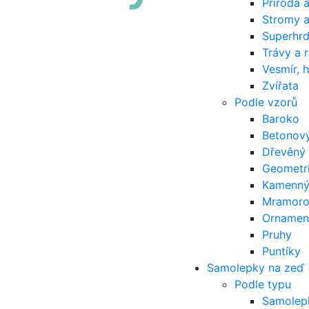
Příroda a
Stromy a
Superhrd
Trávy a 
Vesmír, 
Zvířata
Podle vzorů
Baroko
Betonový
Dřevěný 
Geometri
Kamenný
Mramoro
Ornamen
Pruhy
Puntíky
Samolepky na zeď
Podle typu
Samolep