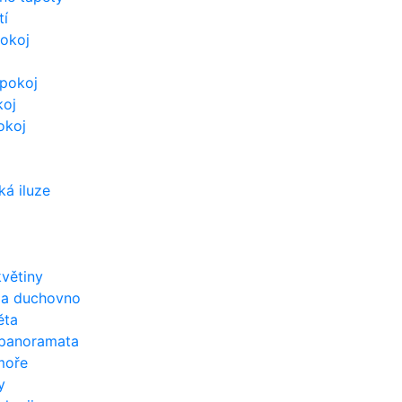
tí
okoj
pokoj
koj
okoj
ká iluze
květiny
 a duchovno
ěta
 panoramata
moře
y