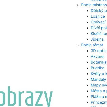
Podle místnos
Dětský p
Ložnice
Obývací 
Dívčí po
Klučičí p
Jídelna
Podle témat
3D optic
Akvarel
Botanika
Buddha
Květy a 
Mandaly
Mapy sv
Města a
Pláže a 
Princezn