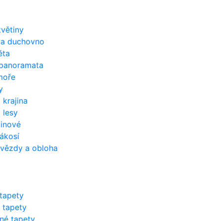
květiny
 a duchovno
ěta
 panoramata
moře
y
 krajina
 lesy
inové
rákosí
hvězdy a obloha
tapety
 tapety
né tapety