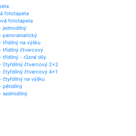
peta
vá fototapeta
ová fototapeta
- jednodílný
 - panoramatický
- třídílný na výšku
- třídílný čtvercový
 třídílný - různé díly
- čtyřdílný čtvercový 2x2
- čtyřdílný čtvercový 4x1
- čtyřdílný na výšku
- pětidílný
- sedmidílný