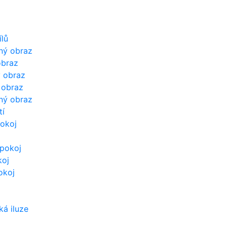
ílů
ný obraz
obraz
ý obraz
ý obraz
ný obraz
tí
okoj
pokoj
koj
okoj
ká iluze