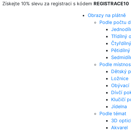
Získejte 10% slevu za registraci s kódem
REGISTRACE10
Obrazy na plátně
Podle počtu d
Jednodíl
Třídílný 
Čtyřdíln
Pětidíln
Sedmidíl
Podle místnos
Dětský p
Ložnice
Obývací 
Dívčí po
Klučičí p
Jídelna
Podle témat
3D optic
Akvarel