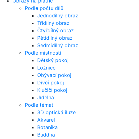
Obrazy na plátně
Podle počtu dílů
Jednodílný obraz
Třídílný obraz
Čtyřdílný obraz
Pětidílný obraz
Sedmidílný obraz
Podle místností
Dětský pokoj
Ložnice
Obývací pokoj
Dívčí pokoj
Klučičí pokoj
Jídelna
Podle témat
3D optická iluze
Akvarel
Botanika
Buddha