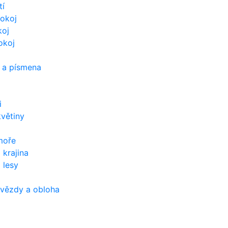
tí
okoj
koj
okoj
 a písmena
i
květiny
moře
 krajina
 lesy
hvězdy a obloha