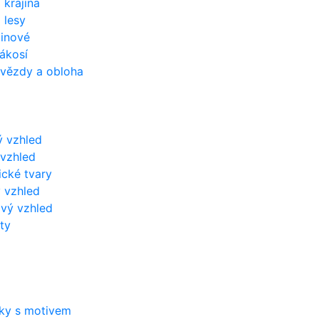
 krajina
 lesy
inové
rákosí
hvězdy a obloha
 vzhled
vzhled
cké tvary
 vzhled
vý vzhled
ty
ky s motivem